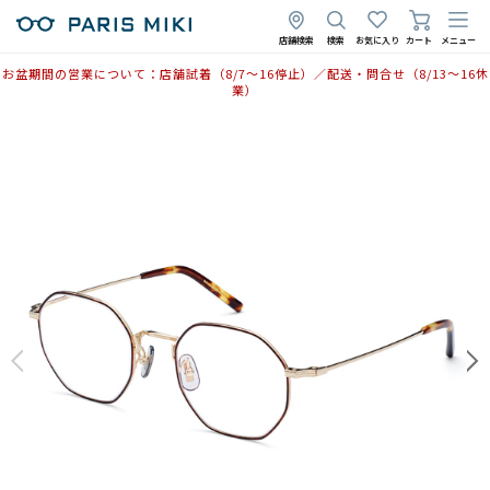
店舗検索
検索
お気に入り
カート
メニュー
お盆期間の営業について：店舗試着（8/7〜16停止）／配送・問合せ（8/13〜16休
業）