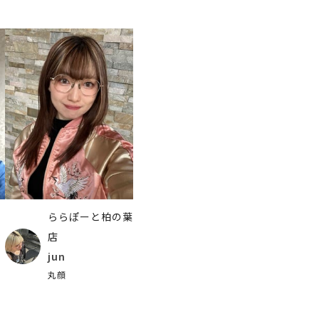
ららぽーと柏の葉
横
店
jun
丸顔