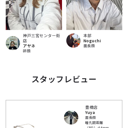
神戸三宮センター街
本部
店
Noguchi
アヤネ
面長顔
卵顔
スタッフレビュー
豊橋店
Yuya
面長顔
瞳孔間距離
（PD）:64mm