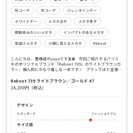
秋コーデ
冬コーデ
バレンタインデー
ホワイトデー
メガネ女子
メガネ男子
顔馴染みのいいメガネ
インパクトのあるメガネ
垢抜けメガネ
小顔に見えるメガネ
Reboot
こんにちは、豊橋店のyuyaです🕺🏿 今回ご紹介するパリミ
キのオリジナルブランド「Reboot 739」のライトブラウンカ
ラー、個人的にかなり推しな一本です！ ブラックほど主張し
すぎず、でもちゃんと存在感はある絶妙な透け感ブラウン
で、肌なじみがとにかく良い🤤 かけた瞬間に雰囲気がグッと
Reboot 739 ライトブラウン／ゴールド 47
柔らかくなって、「なんかおしゃれな人」感が出ます！ フロ
24,200円（税込）
ントは丸みのあるクラシック寄りの形ですが、ほんのり角を
感じるデザインなので、可愛くなりすぎず大人っぽさもキー
プ🌚 カジュアルコーデはもちろん、シャツやジャケットなど
デザイン
少しキレイめな服装とも相性◎です！ サイドは金属素材を使
っているので、見た目はスッキリなのに軽くて丈夫👀 長時間
スタンダード
ファッショナブル
かけても疲れにくいのも嬉しいポイント クリア系や淡いカラ
ーのフレームに挑戦してみたい方、いつもの黒縁からイメチ
サイズ感
ェンしたい方にはドンピシャ🦭 写真映えもするので、SNS用