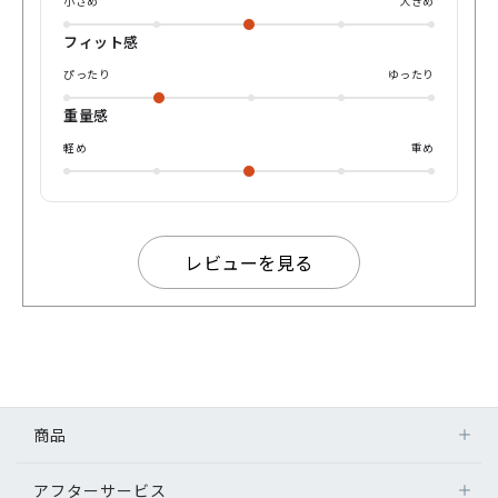
のコーデにもめちゃくちゃ使えます 男女どちらにもハマる万
小さめ
大きめ
能カラー、ぜひ店頭で試してみてください！ yuyaでした、
それではまた💁‍♂️
フィット感
ぴったり
ゆったり
重量感
軽め
重め
レビューを見る
商品
アフターサービス