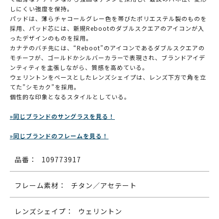
しにくい強度を保持。
パッドは、薄らチャコールグレー色を帯びたポリエステル製のものを
採用、パッド芯には、新規Rebootのダブルスクエアのアイコンが入
ったデザインのものを採用。
カナテのバチ先には、“Reboot”のアイコンであるダブルスクエアの
モチーフが、ゴールドかシルバーカラーで表現され、ブランドアイデ
ンティティを主張しながら、質感を高めている。
ウェリントンをベースとしたレンズシェイプは、レンズ下方で角を立
てた”シモカク”を採用。
個性的な印象となるスタイルとしている。
»同じブランドのサングラスを見る！
»同じブランドのフレームを見る！
品番：
109773917
フレーム素材：
チタン／アセテート
レンズシェイプ：
ウェリントン