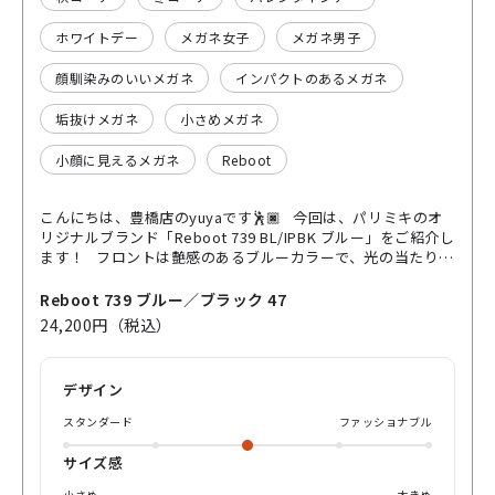
ホワイトデー
メガネ女子
メガネ男子
顔馴染みのいいメガネ
インパクトのあるメガネ
垢抜けメガネ
小さめメガネ
小顔に見えるメガネ
Reboot
こんにちは、豊橋店のyuyaです🕺🏿 今回は、パリミキのオ
リジナルブランド「Reboot 739 BL/IPBK ブルー」をご紹介し
ます！ フロントは艶感のあるブルーカラーで、光の当たり方
によって表情が変わるのがポイント🪼 写真で見ると落ち着い
た色味ですが、実物はほんのり青みが効いていて、さりげな
Reboot 739 ブルー／ブラック 47
く個性を出せるカラーです！ 形は少し丸みのあるデザイン
24,200円（税込）
で、キツくなりすぎず、やわらかい印象に👀 男女問わず掛け
やすく、普段メガネをあまり掛けない方でも挑戦しやすいモ
デルです！ フレームの中には軽くて丈夫なチタン素材を使っ
デザイン
ているので、見た目はしっかりしているのに掛け心地はとっ
ても軽やか🌚 長時間のデスクワークやスマホ時間でもストレ
スタンダード
ファッショナブル
スが少ないのが嬉しいポイントです！ 鼻あて部分も肌あたり
がやさしく、ズレにくい設計なので快適さも◎ シンプルだけ
サイズ感
どちょっと差がつく一本🙈 カジュアルコーデはもちろん、き
小さめ
大きめ