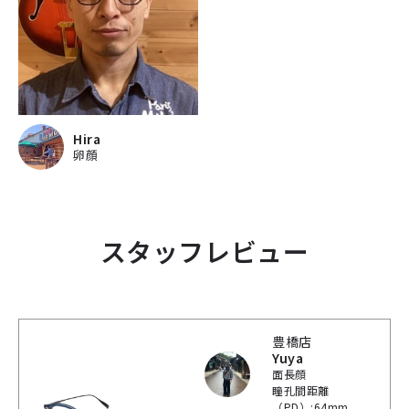
Hira
卵顔
スタッフレビュー
豊橋店
Yuya
面長顔
瞳孔間距離
（PD）:64mm