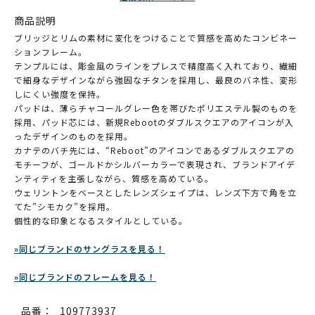
商品説明
ブリッジとリムの素材に変化をつけることで質感を高めたコンビネー
ションフレーム。
テンプルには、彫金風のラインをプレスで精度高く入れており、繊細
で細身なデザインながら強固なチタンを採用し、最良のバネ性、変形
しにくい強度を保持。
パッドは、薄らチャコールグレー色を帯びたポリエステル製のものを
採用、パッド芯には、新規Rebootのダブルスクエアのアイコンが入
ったデザインのものを採用。
カナテのバチ先には、“Reboot”のアイコンであるダブルスクエアの
モチーフが、ゴールドかシルバーカラーで表現され、ブランドアイデ
ンティティを主張しながら、質感を高めている。
ウェリントンをベースとしたレンズシェイプは、レンズ下方で角を立
てた”シモカク”を採用。
個性的な印象となるスタイルとしている。
»同じブランドのサングラスを見る！
»同じブランドのフレームを見る！
品番：
109773937