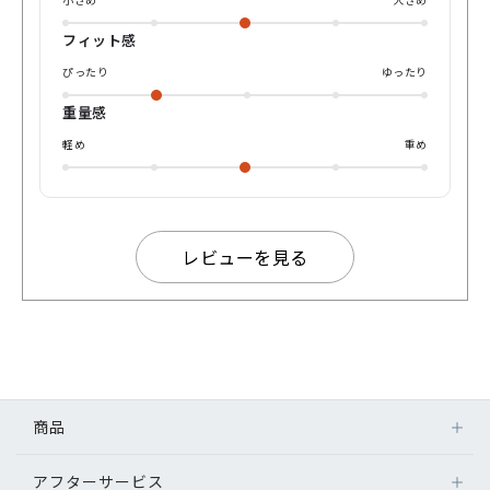
れいめスタイルの外しアイテムとしてもおすすめです！ 気に
なった方はぜひ店頭で試してみてくださいね！ yuyaでし
た、それではまた💁‍♂️
フィット感
ぴったり
ゆったり
重量感
軽め
重め
レビューを見る
商品
アフターサービス