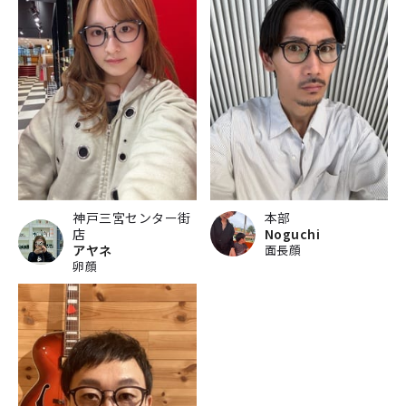
神戸三宮センター街
本部
店
Noguchi
アヤネ
面長顔
卵顔