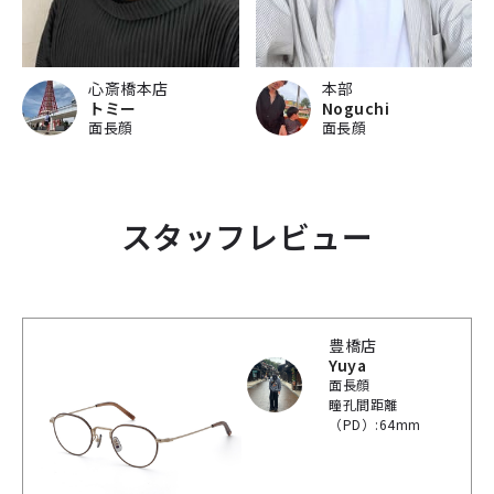
心斎橋本店
本部
トミー
Noguchi
面長顔
面長顔
スタッフレビュー
豊橋店
Yuya
面長顔
瞳孔間距離
（PD）:64mm