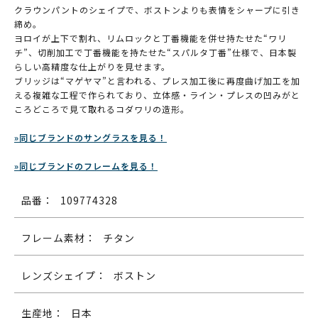
クラウンパントのシェイプで、ボストンよりも表情をシャープに引き
締め。
ヨロイが上下で割れ、リムロックと丁番機能を併せ持たせた“ワリ
チ”、切削加工で丁番機能を持たせた“スパルタ丁番”仕様で、日本製
らしい高精度な仕上がりを見せます。
ブリッジは“マゲヤマ”と言われる、プレス加工後に再度曲げ加工を加
える複雑な工程で作られており、立体感・ライン・プレスの凹みがと
ころどころで見て取れるコダワリの造形。
»同じブランドのサングラスを見る！
»同じブランドのフレームを見る！
品番：
109774328
フレーム素材：
チタン
レンズシェイプ：
ボストン
生産地：
日本