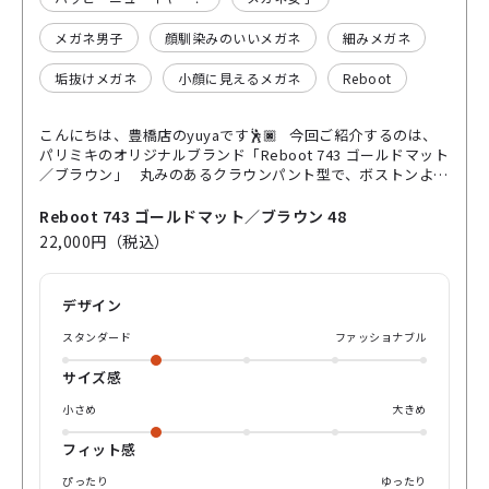
メガネ男子
顔馴染みのいいメガネ
細みメガネ
垢抜けメガネ
小顔に見えるメガネ
Reboot
こんにちは、豊橋店のyuyaです🕺🏿 今回ご紹介するのは、
パリミキのオリジナルブランド「Reboot 743 ゴールドマット
／ブラウン」 丸みのあるクラウンパント型で、ボストンより
も顔まわりを少しシャープに見せてくれるデザインです👀 や
りすぎ感はないのに、かけるだけで雰囲気がグッと締まるの
Reboot 743 ゴールドマット／ブラウン 48
がこのモデルの魅力！ フレームのつなぎ目部分は、見た目を
22,000円（税込）
すっきりさせながらもしっかり安定する構造🌚 毎日使っても
歪みにくく、日本製ならではの丁寧な作りを感じられます！
細かいところですが、こういう部分が「長く使えるかどう
デザイン
か」に大きく関わってきます🤔 鼻元のブリッジは「マゲヤ
マ」と呼ばれる工程で、プレス後に再度曲げ加工を加えた立
スタンダード
ファッショナブル
体的な仕上がり！ 光が当たるとさりげなく表情が出るので、
写真に撮ったときも映えます🙊 マットなゴールドとブラウン
サイズ感
の組み合わせは肌なじみがよく、カジュアルにもきれいめに
も合わせやすい万能カラー！ 軽くて掛け心地もやさしいの
小さめ
大きめ
で、メガネ初心者さんにもおすすめ！🤵‍♂️ 「ちょっと雰囲気
変えたいな」という方は、ぜひ一度試してみてください◎
フィット感
yuyaでした、それではまた💁‍♂️
ぴったり
ゆったり