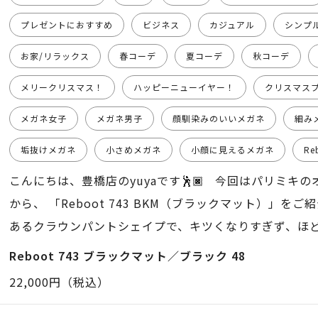
プレゼントにおすすめ
ビジネス
カジュアル
シンプ
お家/リラックス
春コーデ
夏コーデ
秋コーデ
メリークリスマス！
ハッピーニューイヤー！
クリスマス
メガネ女子
メガネ男子
顔馴染みのいいメガネ
細み
垢抜けメガネ
小さめメガネ
小顔に見えるメガネ
Re
こんにちは、豊橋店のyuyaです🕺🏿 今回はパリミキ
から、 「Reboot 743 BKM（ブラックマット）」を
あるクラウンパントシェイプで、キツくなりすぎず、ほど
ブラックカラーでもマット仕上げなので重たく見えず、
Reboot 743 ブラックマット／ブラック 48
いのがポイントです！ フレームはすっきりした細身設
22,000円（税込）
ト！ シンプルだけど、よく見ると細部まで丁寧につくら
と良いものをかけてる感」が自然に出てくれます！🙊 