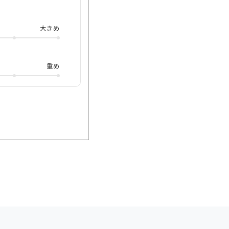
プ！ 初めてメタルフ
大きめ
かけ心地と雰囲気を体
重め