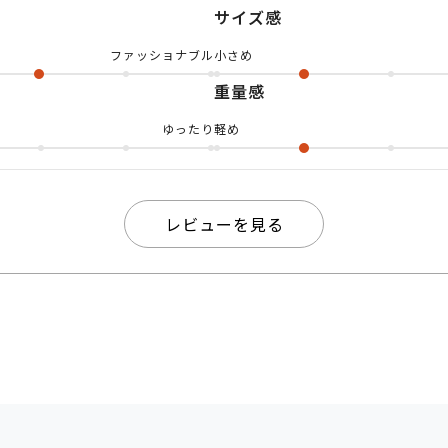
サイズ感
めにも合わせやすく、オン・オフ問わず使える万能タイ
ファッショナブル
小さめ
レームに挑戦する方にもおすすめです◎ ぜひ店頭で、
重量感
感してみてください！ yuyaでした、それではまた💁‍♂️
ゆったり
軽め
レビューを見る