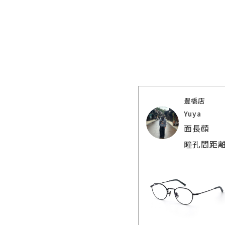
豊橋店
Yuya
面長顔
瞳孔間距離