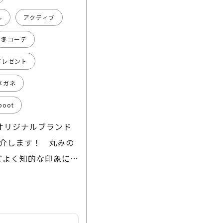
ル
アクティブ
冬コーデ
プレゼント
メガネ
boot
のオリジナルブランド
ご紹介します！ 丸みの
よく知的な印象に👀
顔なじみがとても良
計で、横顔もスマー
れていて、「ちゃん
カジュアルにもキレイ