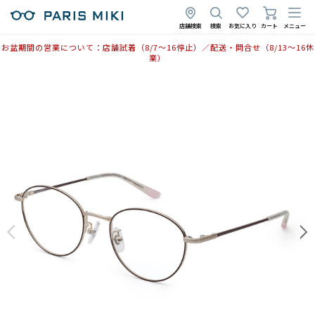
店舗検索
検索
お気に入り
カート
メニュー
お盆期間の営業について：店舗試着（8/7〜16停止）／配送・問合せ（8/13〜16休
業）