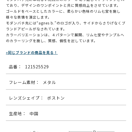
ており、デザインのワンポイントと共に質感向上をさせています。
ゴールドをベースとしたカラーに、柔らかい色味のリム七宝を施し
様々な表情を演出します。
モダンバチ先には“agnes b.”のロゴが入り、サイドからさりげなくブ
ランドアピールがなされています。
カラーバリエーションは、４パターンで展開、リム七宝やテンプルへ
のカラーリングを施し、質感、個性を出しています。
»同じブランドの商品を見る！
品番：
121525529
フレーム素材：
メタル
レンズシェイプ：
ボストン
生産地：
中国