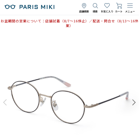
店舗検索
検索
お気に入り
カート
メニュー
お盆期間の営業について：店舗試着（8/7〜16停止）／配送・問合せ（8/13〜16休
業）