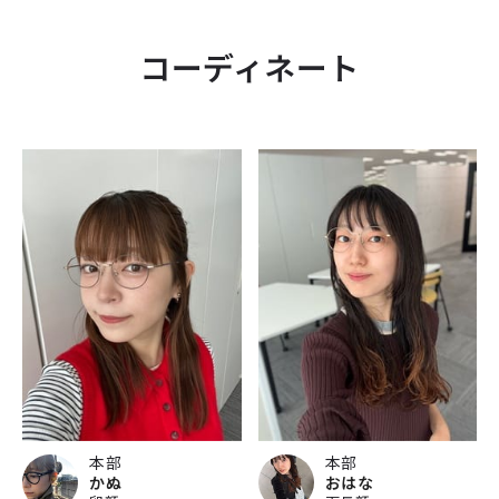
コーディネート
本部
本部
かぬ
おはな