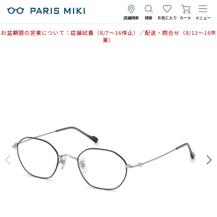
店舗検索
検索
お気に入り
カート
メニュー
お盆期間の営業について：店舗試着（8/7〜16停止）／配送・問合せ（8/13〜16休
業）