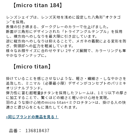
【micro titan 184】
レンズシェイプは、レンズ天地を浅めに設定した八角形“オクタゴ
ン”を採用。
表情の引き締まる、ダークグレーのカラーで仕上げました。
断面が三角形にデザインされた「トライアングルテンプル」を採用
し、横方向へのしなりを最大限に引き出しています。
逆に縦方向へのしなりは抑えることで、メガネの着脱による変形を防
ぎ、側頭部への圧力を軽減しています。
様々なお顔サイズに合わせやすい 2サイズ展開で、カラーリングも華
やかなラインナップに。
【micro titan】
掛けていることを感じさせないような、軽さ・繊細さ・しなやかさを
追及した、ミニマル（必要最小限）デザインがコンセプトのパリミキ
オリジナルブランド。
弾力性に富む超軽量βチタンを採用したフレームは、1ミリ以下の厚さ
に加工することで、驚くほどの細さと軽いかけ心地を実現。
羽のような掛け心地のmicro titan<ミクロチタン>は、掛ける人の快
適さと遊び心をともに満たしてくれます。
»同じブランドの商品を見る！
品番：
136818437