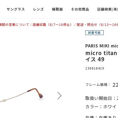
サングラス
レンズ
補聴器
その他商品
店舗検索/来
期間の営業について：店舗試着（8/7〜16停止）／配送・問合せ（8/13〜16
PARIS MIKI mic
micro ti
イス 49
136818419
2
フレーム価格：
取扱い開始日：2
カラー：ホワイト
在庫：在庫あり