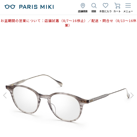
店舗検索
検索
お気に入り
カート
メニュー
お盆期間の営業について：店舗試着（8/7〜16停止）／配送・問合せ（8/13〜16休
業）