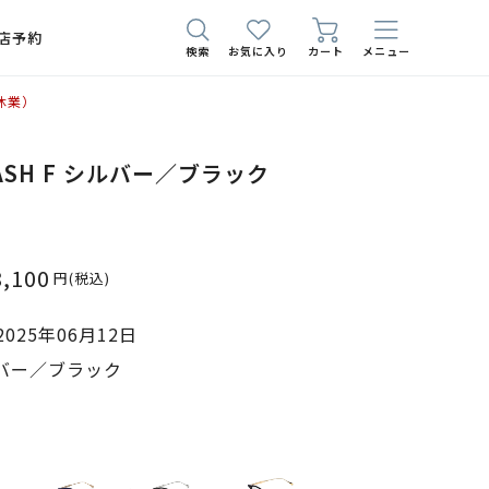
店予約
検索
お気に入り
カート
メニュー
休業）
3 ASH F シルバー／ブラック
8,100
円
(税込)
025年06月12日
ルバー／ブラック