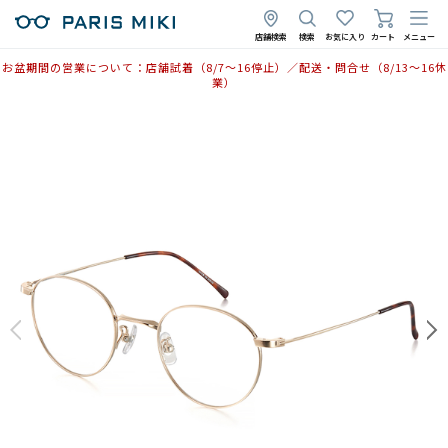
店舗検索
検索
お気に入り
カート
メニュー
お盆期間の営業について：店舗試着（8/7〜16停止）／配送・問合せ（8/13〜16休
業）