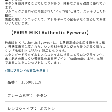
チタンを使用することでしなりがあり、細身ながらも強度に優れてい
ます。
リムロックがヨロイに内包された“イッコ智”仕様で、スッキリした外
観に。
表面処理はノンニッケルで、アレルギーの心配も少なく安心してお使
いいただけます。
【PARIS MIKI Authentic Eyewear】
PARIS MIKI Authentic Eyewear は、世界最高峰の生産技術を持つ福
井県鯖江市で生産された、いい素材を贅沢に使った作りが良く壊れに
くい「MADE IN JAPAN」製品となります。
スタンダードでタイムレスなスタイルにすることでロングライフ化、
永く飽きの来にくい普遍性のあるデザイン「Authentic=本物、本質」
であることをコンセプトとしています。
»同じブランドの商品を見る！
品番：
155900119
フレーム素材：
チタン
レンズシェイプ：
ボストン