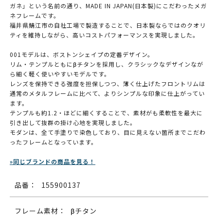
ガネ」という名前の通り、MADE IN JAPAN(日本製)にこだわったメガ
ネフレームです。
福井県鯖江市の自社工場で製造することで、日本製ならではのクオリ
ティを維持しながら、高いコストパフォーマンスを実現しました。
001モデルは、ボストンシェイプの定番デザイン。
リム・テンプルともにβチタンを採用し、クラシックなデザインなが
ら細く軽く使いやすいモデルです。
レンズを保持できる強度を担保しつつ、薄く仕上げたフロントリムは
通常のメタルフレームに比べて、よりシンプルな印象に仕上がってい
ます。
テンプルも約1.2・ほどに細くすることで、素材がも柔軟性を最大に
引き出して抜群の掛け心地を実現しました。
モダンは、全て手塗りで染色しており、目に見えない箇所までこだわ
ったフレームとなっています。
»同じブランドの商品を見る！
品番：
155900137
フレーム素材：
βチタン