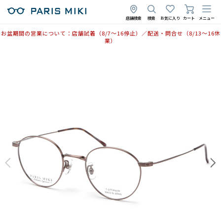
店舗検索
検索
お気に入り
カート
メニュー
お盆期間の営業について：店舗試着（8/7〜16停止）／配送・問合せ（8/13〜16休
業）