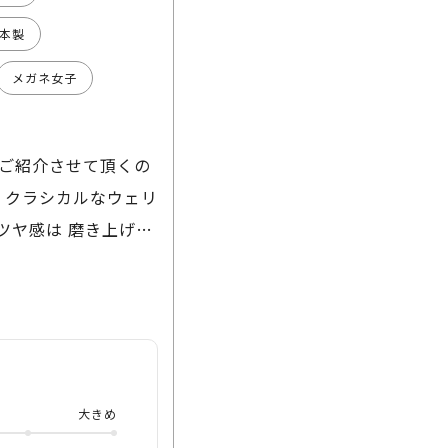
本製
メガネ女子
ご紹介させて頂くの
 クラシカルなウェリ
ツヤ感は 磨き上げる
彫金が施され 横顔に
ない きちんと感と洒
ます。 是非、店頭や
。
大きめ