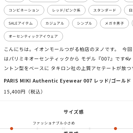
コンビネーション
レッド/ピンク系
スタンダード
日
SALEアイテム
カジュアル
シンプル
メガネ男子
オーセンティックアイウェア
こんにちは。イオンモールつがる柏店のヌノです。 今回
はパリミキオーセンティックから モデル『007』です
ントン型をベースに タキロン社の上質アセテートが放つ
たびに深まる美しさがあります✨ テンプルには、細かな
PARIS MIKI Authentic Eyewear 007 レッド/ゴールド
静かな個性を添えてくれます。 クラシックだけど重すぎ
15,400円（税込）
落感のバランスが絶妙な1本👓 男女問わずオススメ出来
オンラインで ご確認ください。 よろしくお願いします
サイズ感
ファッショナブル
小さめ