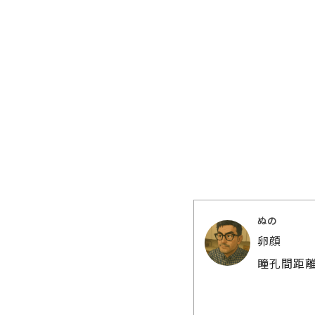
ぬの
卵顔
瞳孔間距離