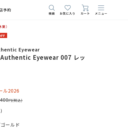
店予約
検索
お気に入り
カート
メニュー
休業）
thentic Eyewear
 Authentic Eyewear 007 レッ
ル2026
,400
円
(税込)
)
/ゴールド