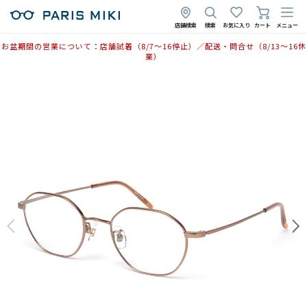
店舗検索
検索
お気に入り
カート
メニュー
お盆期間の営業について：店舗試着（8/7〜16停止）／配送・問合せ（8/13〜16休
業）