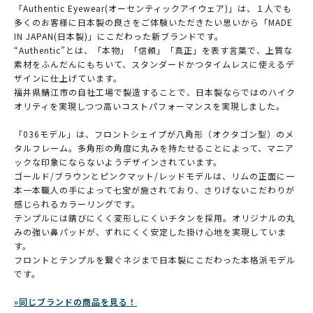
「Authentic Eyewear(オーセンティックアイウェア)」は、１人でも
多くのお客様に日本製の良さをご体験いただきたい思いから「MADE
IN JAPAN(日本製)」にこだわった新ブランドです。
“Authentic”とは、「本物」「信頼」「真正」を表す言葉で、上質な
素材をふんだんにもちいて、スタンダードかつタイムレスに使えるデ
ザインに仕上げています。
福井県鯖江市の自社工場で製造することで、日本製ならではのハイク
オリティを実現しつつ高いコストパフォーマンスを実現しました。
「036モデル」は、フロントシェイプが八角形（オクタゴン型）のメ
タルフレーム。多角形の角度に丸みを持たせることによって、マニア
ックな印象にならないようデザインされています。
ゴールド/ブラウンとピンクマット/レッドモデルは、リムの正面に一
本一本職人の手によって七宝が施されており、さりげないこだわりが
感じられるカラーリングです。
テンプルには錆びにくく変形しにくいチタンを採用。オリジナルの丸
みの強い鼻パッドが、ずれにくく安定した掛け心地を実現していま
す。
フロントとテンプルを繋ぐネジまで日本製にこだわった本格派モデル
です。
»同じブランドの商品を見る！