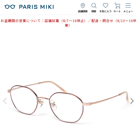
店舗検索
検索
お気に入り
カート
メニュー
お盆期間の営業について：店舗試着（8/7〜16停止）／配送・問合せ（8/13〜16休
業）