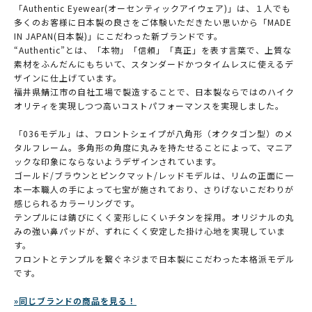
「Authentic Eyewear(オーセンティックアイウェア)」は、１人でも
多くのお客様に日本製の良さをご体験いただきたい思いから「MADE
IN JAPAN(日本製)」にこだわった新ブランドです。
“Authentic”とは、「本物」「信頼」「真正」を表す言葉で、上質な
素材をふんだんにもちいて、スタンダードかつタイムレスに使えるデ
ザインに仕上げています。
福井県鯖江市の自社工場で製造することで、日本製ならではのハイク
オリティを実現しつつ高いコストパフォーマンスを実現しました。
「036モデル」は、フロントシェイプが八角形（オクタゴン型）のメ
タルフレーム。多角形の角度に丸みを持たせることによって、マニア
ックな印象にならないようデザインされています。
ゴールド/ブラウンとピンクマット/レッドモデルは、リムの正面に一
本一本職人の手によって七宝が施されており、さりげないこだわりが
感じられるカラーリングです。
テンプルには錆びにくく変形しにくいチタンを採用。オリジナルの丸
みの強い鼻パッドが、ずれにくく安定した掛け心地を実現していま
す。
フロントとテンプルを繋ぐネジまで日本製にこだわった本格派モデル
です。
»同じブランドの商品を見る！