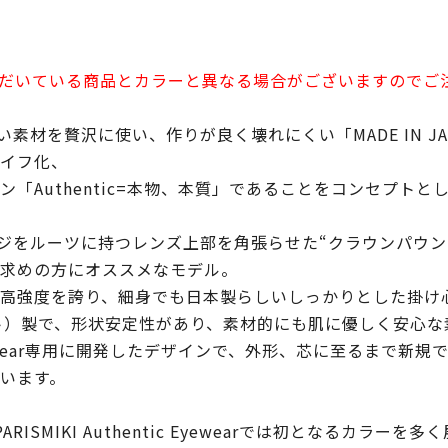
だいている商品とカラーと異なる場合がございますのでご
ewearは、いい素材を贅沢に使い、作りが良く壊れにくい「MADE 
イフ化、
「Authentic=本物、本質」であることをコンセプトと
ージをルーツに持つレンズ上部を角張らせた“クラウンパウ
求めの方にオススメなモデル。
高強度を誇り、細身でも日本製らしいしっかりとした掛け
ト）製で、形状安定性があり、素材的にも肌に優しく安心な
tic Eyewear専用に開発したデザインで、外形、芯に至るま
います。
SMIKI Authentic Eyewearでは初となるカラーを