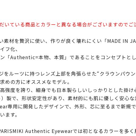
だいている商品とカラーと異なる場合がございますのでご
ewearは、いい素材を贅沢に使い、作りが良く壊れにくい「MADE 
イフ化、
「Authentic=本物、本質」であることをコンセプトと
ージをルーツに持つレンズ上部を角張らせた“クラウンパウ
求めの方にオススメなモデル。
高強度を誇り、細身でも日本製らしいしっかりとした掛け
ト）製で、形状安定性があり、素材的にも肌に優しく安心な
tic Eyewear専用に開発したデザインで、外形、芯に至るま
います。
SMIKI Authentic Eyewearでは初となるカラーを