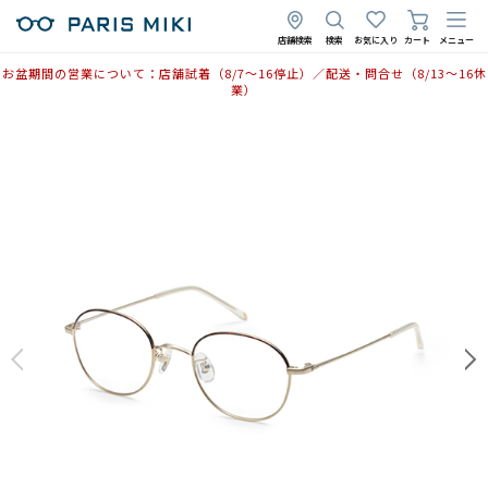
店舗検索
検索
お気に入り
カート
メニュー
お盆期間の営業について：店舗試着（8/7〜16停止）／配送・問合せ（8/13〜16休
業）