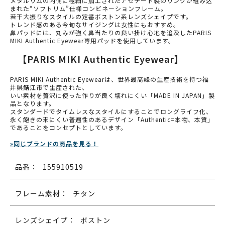
メタルリムの内側に極細に加工されたアセテート製のリングが組み込
まれた“ソフトリム”仕様コンビネーションフレーム。
若干大振りなスタイルの定番ボストン系レンズシェイプです。
トレンド感のある今旬なサイジングは女性にもおすすめ。
鼻パッドには、丸みが強く鼻当たりの良い掛け心地を追及したPARIS
MIKI Authentic Eyewear専用パッドを使用しています。
【PARIS MIKI Authentic Eyewear】
PARIS MIKI Authentic Eyewearは、世界最高峰の生産技術を持つ福
井県鯖江市で生産された、
いい素材を贅沢に使った作りが良く壊れにくい「MADE IN JAPAN」製
品となります。
スタンダードでタイムレスなスタイルにすることでロングライフ化、
永く飽きの来にくい普遍性のあるデザイン「Authentic=本物、本質」
であることをコンセプトとしています。
»同じブランドの商品を見る！
品番：
155910519
フレーム素材：
チタン
レンズシェイプ：
ボストン