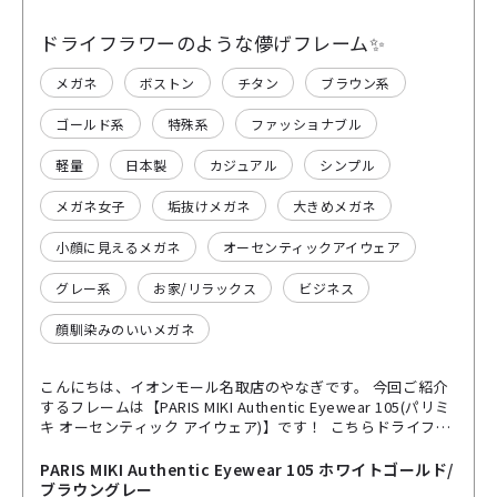
ドライフラワーのような儚げフレーム✨
メガネ
ボストン
チタン
ブラウン系
ゴールド系
特殊系
ファッショナブル
軽量
日本製
カジュアル
シンプル
メガネ女子
垢抜けメガネ
大きめメガネ
小顔に見えるメガネ
オーセンティックアイウェア
グレー系
お家/リラックス
ビジネス
顔馴染みのいいメガネ
こんにちは、イオンモール名取店のやなぎです。 今回ご紹介
するフレームは【PARIS MIKI Authentic Eyewear 105(パリミ
キ オーセンティック アイウェア)】です！ こちらドライフラ
ワーのような色味がとっても魅力的なフレームになっていま
す🪻 カラーは上半分が淡いブラウン、下半分は透明感のある
PARIS MIKI Authentic Eyewear 105 ホワイトゴールド/
グレーのツートンカラーで 見る角度によってゆらゆらと揺ら
ブラウングレー