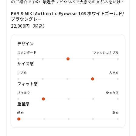
のご紹介です👓 最近テレビやSNSで大きめのメガネをかけて
る方多い気がしませんか？ こちらのメガネは少し大きめのボ
ストン(丸みのある)タイプ❕ 程よく大きいのでオシャレにかけ
PARIS MIKI Authentic Eyewear 105 ホワイトゴールド/
れるサイズ感です👌 普段ついつい太めのメガネを選んでしま
ブラウングレー
う私ですが、 メガネの丸っぽい部分にプラスチック(セル)が
22,000円（税込）
組み込まれているので これは個人的に細くてもかけやすいデ
ザイン😳 カラーもブラウンとグレーの2色使いでかわいい🤎
🩶 グラデーションになっているので、マスクをしていても メ
デザイン
ガネだけが目立たず馴染みやすくなっています！ どうしても
大きいメガネって重たく感じがちですが、 これは軽いかけ心
スタンダード
ファッショナブル
地なのでストレスフリー！ ぜひ店頭にてお試しください❕
サイズ感
小さめ
大きめ
フィット感
ぴったり
ゆったり
重量感
軽め
重め