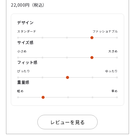
めくようなカラーになっています。 淡く透明感のあるカラー
22,000円（税込）
なので、掛けると目元をさりげなく彩ってくれます✨ ミュー
トメイクやピンクのワントーンメイクとも相性良さげです🙆
個人的なお気に入りポイントは、つるの先のピンクがかった
デザイン
グレージュカラーです！ これが本当に絶妙な儚げカラーで、
肌なじみも抜群です☺️ また、お顔に対してゆったりめのサイ
スタンダード
ファッショナブル
ズ感なので、顔の余白を柔らかく埋めてくれます。 若干大振
りなサイズ感ですが、淡いカラーのフレームの為お顔の印象
サイズ感
を大きく変えずに掛けることができます👓 お部屋やオフィス
に置いても可愛いフレームになっています！ ぜひ一度お試し
小さめ
大きめ
ください☺️
フィット感
ぴったり
ゆったり
重量感
軽め
重め
レビューを見る