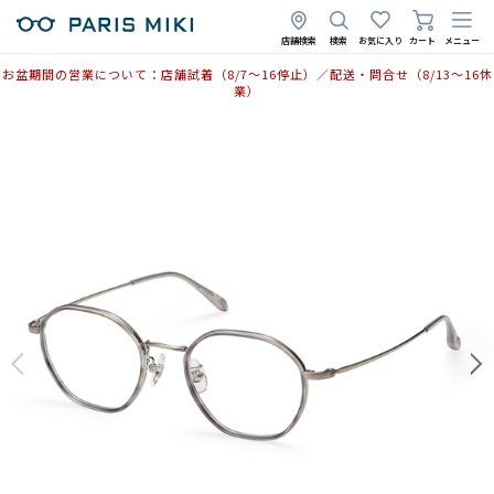
店舗検索
検索
お気に入り
カート
メニュー
お盆期間の営業について：店舗試着（8/7〜16停止）／配送・問合せ（8/13〜16休
業）