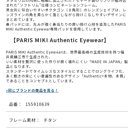
メタルリムの内側に極細に加工されたアセテート製のリングが組み込
まれた“ソフトリム”仕様コンビネーションフレーム。
男女共に似合いやすいオクタゴン（８角形）のレンズシェイプは、レ
ンズラインの角を柔らかく落としながら掛けこなしやすいデザインに
まとめています。
鼻パッドには、丸みが強く鼻当たりの良い掛け心地を追及したPARIS
MIKI Authentic Eyewear専用パッドを使用しています。
【PARIS MIKI Authentic Eyewear】
PARIS MIKI Authentic Eyewearは、世界最高峰の生産技術を持つ福
井県鯖江市で生産された、
いい素材を贅沢に使った作りが良く壊れにくい「MADE IN JAPAN」製
品となります。
スタンダードでタイムレスなスタイルにすることでロングライフ化、
永く飽きの来にくい普遍性のあるデザイン「Authentic=本物、本質」
であることをコンセプトとしています。
»同じブランドの商品を見る！
品番：
155910639
フレーム素材：
チタン