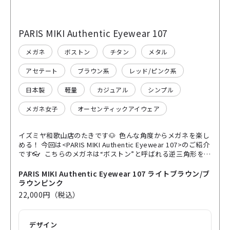
PARIS MIKI Authentic Eyewear 107
メガネ
ボストン
チタン
メタル
アセテート
ブラウン系
レッド/ピンク系
日本製
軽量
カジュアル
シンプル
メガネ女子
オーセンティックアイウェア
イズミヤ和歌山店のたきです🐶 色んな角度からメガネを楽し
める！ 今回は<PARIS MIKI Authentic Eyewear 107>のご紹介
です👓 こちらのメガネは“ボストン”と呼ばれる逆三角形を丸
くしたデザインです！ 定番の形なだけあってかけやすい👍丸
みがある分、優しい雰囲気になれます (私が普段から愛用して
PARIS MIKI Authentic Eyewear 107 ライトブラウン/ブ
いるメガネもボストンです！) 今回はそんなザ定番のメガネ
ラウンピンク
かと思いきや… ちょっとここ注目してください‼️ 正面から見
22,000円（税込）
るとブラウンなんですが 横から、後ろから、色んな角度から
見ると内側はピンクなんです💕 見る角度によって印象が変わ
るメガネ！すごい！ かけ心地も軽く、素材も丈夫！ 鼻パッド
デザイン
も当たりの良い専用のものを使用しています🙆‍♀️ いつもとちょ