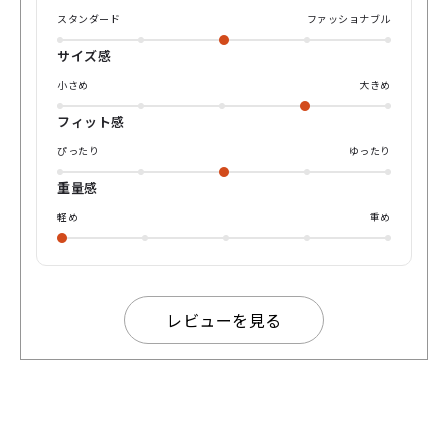
っと🤏一味違うメガネ、ぜひ店頭にてお試しください！
スタンダード
ファッショナブル
サイズ感
小さめ
大きめ
フィット感
ぴったり
ゆったり
重量感
軽め
重め
レビューを見る