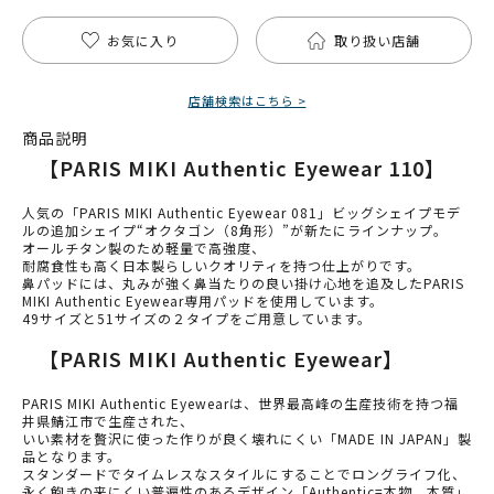
お気に入り
取り扱い店舗
店舗検索はこちら >
商品説明
【PARIS MIKI Authentic Eyewear 110】
人気の「PARIS MIKI Authentic Eyewear 081」ビッグシェイプモデ
ルの追加シェイプ“オクタゴン（8角形）”が新たにラインナップ。
オールチタン製のため軽量で高強度、
耐腐食性も高く日本製らしいクオリティを持つ仕上がりです。
鼻パッドには、丸みが強く鼻当たりの良い掛け心地を追及したPARIS
MIKI Authentic Eyewear専用パッドを使用しています。
49サイズと51サイズの２タイプをご用意しています。
【PARIS MIKI Authentic Eyewear】
PARIS MIKI Authentic Eyewearは、世界最高峰の生産技術を持つ福
井県鯖江市で生産された、
いい素材を贅沢に使った作りが良く壊れにくい「MADE IN JAPAN」製
品となります。
スタンダードでタイムレスなスタイルにすることでロングライフ化、
永く飽きの来にくい普遍性のあるデザイン「Authentic=本物、本質」