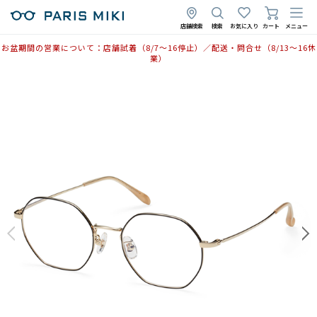
店舗検索
検索
お気に入り
カート
メニュー
お盆期間の営業について：店舗試着（8/7〜16停止）／配送・問合せ（8/13〜16休
業）