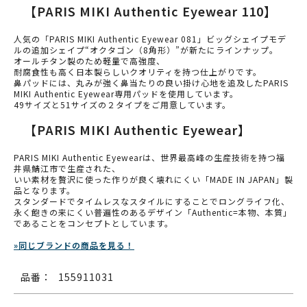
【PARIS MIKI Authentic Eyewear 110】
人気の「PARIS MIKI Authentic Eyewear 081」ビッグシェイプモデ
ルの追加シェイプ“オクタゴン（8角形）”が新たにラインナップ。
オールチタン製のため軽量で高強度、
耐腐食性も高く日本製らしいクオリティを持つ仕上がりです。
鼻パッドには、丸みが強く鼻当たりの良い掛け心地を追及したPARIS
MIKI Authentic Eyewear専用パッドを使用しています。
49サイズと51サイズの２タイプをご用意しています。
【PARIS MIKI Authentic Eyewear】
PARIS MIKI Authentic Eyewearは、世界最高峰の生産技術を持つ福
井県鯖江市で生産された、
いい素材を贅沢に使った作りが良く壊れにくい「MADE IN JAPAN」製
品となります。
スタンダードでタイムレスなスタイルにすることでロングライフ化、
永く飽きの来にくい普遍性のあるデザイン「Authentic=本物、本質」
であることをコンセプトとしています。
»同じブランドの商品を見る！
品番：
155911031