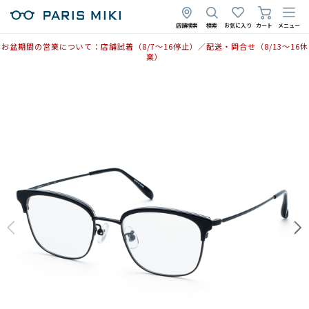
店舗検索
検索
お気に入り
カート
メニュー
お盆期間の営業について：店舗試着（8/7〜16停止）／配送・問合せ（8/13〜16休
業）