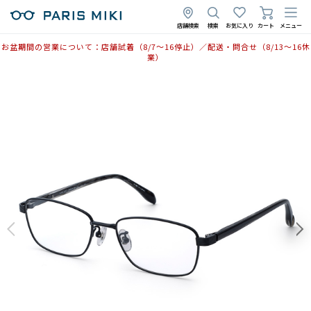
店舗検索
検索
お気に入り
カート
メニュー
お盆期間の営業について：店舗試着（8/7〜16停止）／配送・問合せ（8/13〜16休
業）