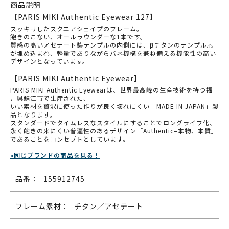
商品説明
【PARIS MIKI Authentic Eyewear 127】
スッキリしたスクエアシェイプのフレーム。
飽きのこない、オールラウンダーな1本です。
質感の高いアセテート製テンプルの内側には、βチタンのテンプル芯
が埋め込まれ、軽量でありながらバネ機構を兼ね備える機能性の高い
デザインとなっています。
【PARIS MIKI Authentic Eyewear】
PARIS MIKI Authentic Eyewearは、世界最高峰の生産技術を持つ福
井県鯖江市で生産された、
いい素材を贅沢に使った作りが良く壊れにくい「MADE IN JAPAN」製
品となります。
スタンダードでタイムレスなスタイルにすることでロングライフ化、
永く飽きの来にくい普遍性のあるデザイン「Authentic=本物、本質」
であることをコンセプトとしています。
»同じブランドの商品を見る！
品番：
155912745
フレーム素材：
チタン／アセテート