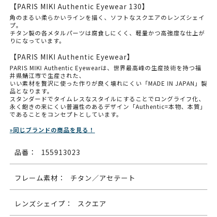
【PARIS MIKI Authentic Eyewear 130】
角のまるい柔らかいラインを描く、ソフトなスクエアのレンズシェイ
プ。
チタン製の各メタルパーツは腐食しにくく、軽量かつ高強度な仕上が
りになっています。
【PARIS MIKI Authentic Eyewear】
PARIS MIKI Authentic Eyewearは、世界最高峰の生産技術を持つ福
井県鯖江市で生産された、
いい素材を贅沢に使った作りが良く壊れにくい「MADE IN JAPAN」製
品となります。
スタンダードでタイムレスなスタイルにすることでロングライフ化、
永く飽きの来にくい普遍性のあるデザイン「Authentic=本物、本質」
であることをコンセプトとしています。
»同じブランドの商品を見る！
品番：
155913023
フレーム素材：
チタン／アセテート
レンズシェイプ：
スクエア