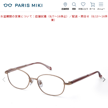
店舗検索
検索
お気に入り
カート
メニュー
お盆期間の営業について：店舗試着（8/7〜16停止）／配送・問合せ（8/13〜16休
業）