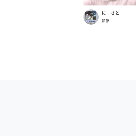
にーさと
卵顔