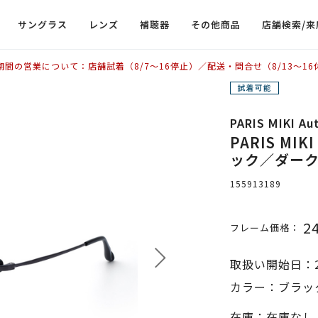
サングラス
レンズ
補聴器
その他商品
店舗検索/来
期間の営業について：店舗試着（8/7〜16停止）／配送・問合せ（8/13〜16
PARIS MIKI Au
PARIS MIKI
ック／ダーク
155913189
2
フレーム価格：
取扱い開始日：2
カラー：ブラック
在庫：在庫なし