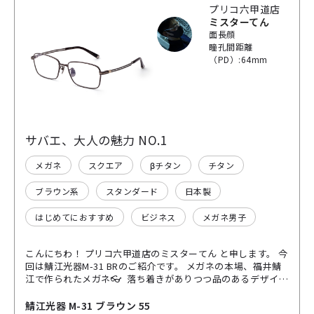
プリコ六甲道店
ミスターてん
面長顔
瞳孔間距離
（PD）:64mm
サバエ、大人の魅力 NO.1
メガネ
スクエア
βチタン
チタン
ブラウン系
スタンダード
日本製
はじめてにおすすめ
ビジネス
メガネ男子
こんにちわ！ プリコ六甲道店のミスターてん と申します。 今
回は鯖江光器M-31 BRのご紹介です。 メガネの本場、福井鯖
江で作られたメガネ👓 落ち着きがありつつ品のあるデザイン
となっており、シンプルながら高級感ある仕上がりとなって
おり、ビジネス&プライベート共に映える仕上がりです。 チ
鯖江光器 M-31 ブラウン 55