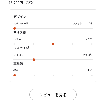
タン素材を使っておりますので、錆びにくいのもいいです
46,200円（税込）
ね！ 是非とも店舗でお試しくださいませ！ ご来店心からお待
ちしております！
デザイン
スタンダード
ファッショナブル
サイズ感
小さめ
大きめ
フィット感
ぴったり
ゆったり
重量感
軽め
重め
レビューを見る