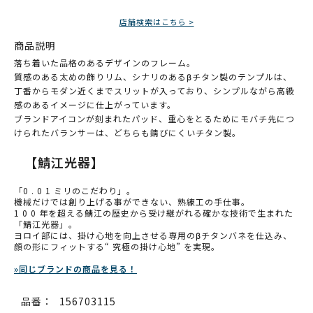
店舗検索はこちら >
商品説明
落ち着いた品格のあるデザインのフレーム。
質感のある太めの飾りリム、シナリのあるβチタン製のテンプルは、
丁番からモダン近くまでスリットが入っており、シンプルながら高級
感のあるイメージに仕上がっています。
ブランドアイコンが刻まれたパッド、重心をとるためにモバチ先につ
けられたバランサーは、どちらも錆びにくいチタン製。
【鯖江光器】
「0 . 0 1 ミリのこだわり」。
機械だけでは創り上げる事ができない、熟練工の手仕事。
1 0 0 年を超える鯖江の歴史から受け継がれる確かな技術で生まれた
「鯖江光器」。
ヨロイ部には、掛け心地を向上させる専用のβチタンバネを仕込み、
顔の形にフィットする“ 究極の掛け心地” を実現。
»同じブランドの商品を見る！
品番：
156703115