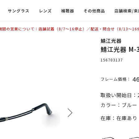
サングラス
レンズ
補聴器
その他商品
店舗検索/来
期間の営業について：店舗試着（8/7〜16停止）／配送・問合せ（8/13〜16
鯖江光器
鯖江光器 M-3
156703137
4
フレーム価格：
取扱い開始日：2
カラー：ブルー 
在庫：在庫あり