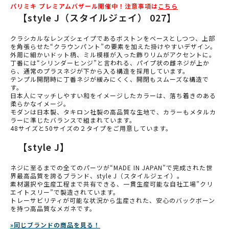
パリミキ プレミアムバザール開催中！注意事項は
こちら
【style J（スタイルジェイ） 027】
クラシカルなレンズシェイプであるボストンをベースとしつつ、上部
を角張らせた“クラウンパント”の要素を加えた掛けやすいデザイン。
外周に細かいドット柄、ミル模様が入った飾りリムがアクセントに。
丁番には“シリンダーヒンジ”と言われる、パイプ状の雌ネジが上か
ら、通常のプラスネジが下から入る構造を採用しています。
テンプル開閉時に丁番ネジが緩みにくく、開閉もスムーズな構造で
す。
日本人にマッチしやすい和をイメージしたカラーは、落ち着きのある
柔らかなイメージ。
モダンは日本製、タキロン社製の高品質な生地で、カラーもメタルカ
ラーに準じたバランスで組まれています。
48サイズと50サイズの２タイプをご用意しています。
【style J】
ネジに至るまでの全てのパーツが“MADE IN JAPAN”で完成された世
界最高品質を誇るブランド、style J（スタイルジェイ）。
素材選択や生産工程まで共有できる、一貫生産可能な自社工場”クリ
エイトスリー”で製造されています。
トレーサビリティが可能な状況から生産された、安心のバックボーン
を持つ高品質なメガネです。
»同じブランドの商品を見る！