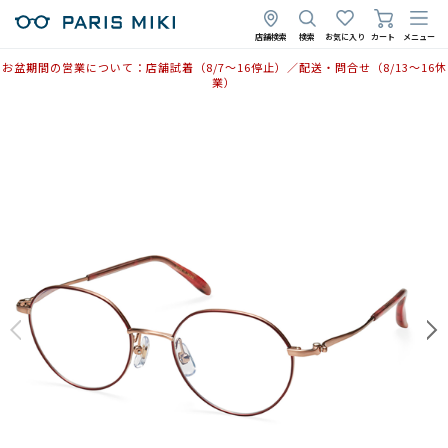
店舗検索
検索
お気に入り
カート
メニュー
お盆期間の営業について：店舗試着（8/7〜16停止）／配送・問合せ（8/13〜16休
業）