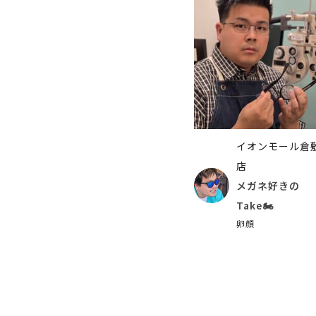
イオンモール倉
店
メガネ好きの
Take🏍
卵顔