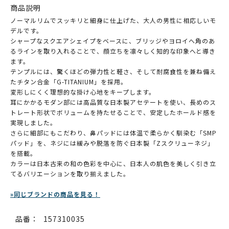
商品説明
ノーマルリムでスッキリと細身に仕上げた、大人の男性に相応しいモ
デルです。
シャープなスクエアシェイプをベースに、ブリッジやヨロイへ角のあ
るラインを取り入れることで、顔立ちを凛々しく知的な印象へと導き
ます。
テンプルには、驚くほどの弾力性と軽さ、そして耐腐食性を兼ね備え
たチタン合金「G-TITANIUM」を採用。
変形しにくく理想的な掛け心地をキープします。
耳にかかるモダン部には高品質な日本製アセテートを使い、長めのス
トレート形状でボリュームを持たせることで、安定したホールド感を
実現しました。
さらに細部にもこだわり、鼻パッドには体温で柔らかく馴染む「SMP
パッド」を、ネジには緩みや脱落を防ぐ日本製「Zスクリューネジ」
を搭載。
カラーは日本古来の和の色彩を中心に、日本人の肌色を美しく引き立
てるバリエーションを取り揃えました。
»同じブランドの商品を見る！
品番：
157310035