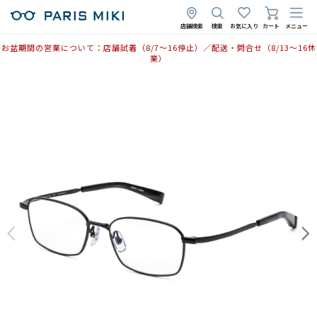
店舗検索
検索
お気に入り
カート
メニュー
お盆期間の営業について：店舗試着（8/7〜16停止）／配送・問合せ（8/13〜16休
業）