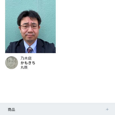
乃木店
かもきち
丸顔
商品