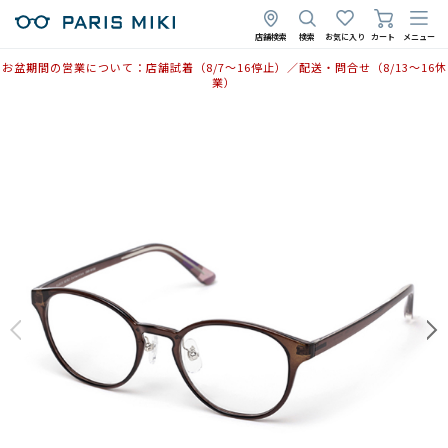
店舗検索
検索
お気に入り
カート
メニュー
お盆期間の営業について：店舗試着（8/7〜16停止）／配送・問合せ（8/13〜16休
業）