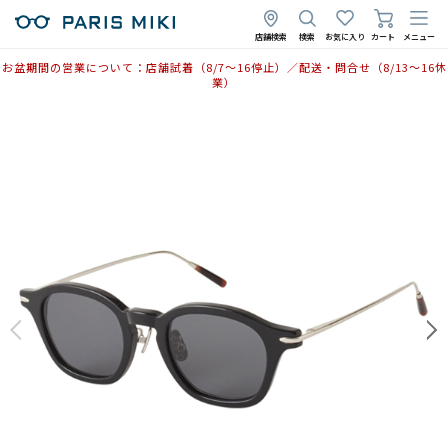
店舗検索
検索
お気に入り
カート
メニュー
お盆期間の営業について：店舗試着（8/7〜16停止）／配送・問合せ（8/13〜16休
業）