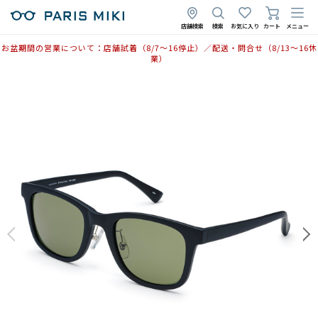
店舗検索
検索
お気に入り
カート
メニュー
お盆期間の営業について：店舗試着（8/7〜16停止）／配送・問合せ（8/13〜16休
業）