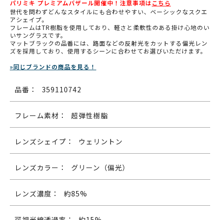
パリミキ プレミアムバザール開催中！注意事項は
こちら
世代を問わずどんなスタイルにも合わせやすい、ベーシックなスクエ
アシェイプ。
フレームはTR樹脂を使用しており、軽さと柔軟性のある掛け心地のい
いサングラスです。
マットブラックの品番には、路面などの反射光をカットする偏光レン
ズを採用しており、使用するシーンに合わせてお選びいただけます。
»同じブランドの商品を見る！
品番：
359110742
フレーム素材：
超弾性樹脂
レンズシェイプ：
ウェリントン
レンズカラー：
グリーン（偏光）
レンズ濃度：
約85%
可視光線透過率：
約15%