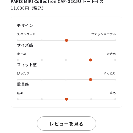
ールドカラーのメタルフレームに、 レンズ周りはトートイス
PARIS MIKI Collection CAF-3205U トートイス
柄のプラスチック「インナーリム」が挟み込まれています✅
11,000円（税込）
レンズ周りにトートイス柄がくることで、顔の印象を引き締
めてくれています ナチュラルにらかけられるメタルフレーム
と、お顔にアクセントをつけられるプラスチックフレーム
デザイン
の、良いとこどりをできるのが、コンビネーションフレーム
の嬉しいポイント🥳👍 せっかくサングラスをかけるならメリ
スタンダード
ファッショナブル
ハリは欲しい、けど、太さのあるフレームは難しそう…と感
じている方にぴったりです！ ぜひ、お試し下さい🎶
サイズ感
小さめ
大きめ
フィット感
ぴったり
ゆったり
重量感
軽め
重め
レビューを見る