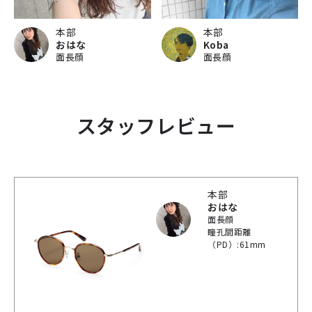
本部
本部
おはな
Koba
面長顔
面長顔
スタッフレビュー
本部
おはな
面長顔
瞳孔間距離
（PD）:61mm