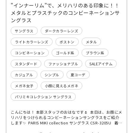
"インナーリム"で、メリハリのある印象に！！
メタルとプラスチックのコンビーネーションサ
ングラス
サングラス
ダークカラーレンズ
ライトカラーレンズ
ボストン
メタル
コンビネーション
ゴールド系
ブラウン系
スタンダード
ファッショナブル
SALEアイテム
カジュアル
シンプル
夏コーデ
メガネ女子
小顔に見えるメガネ
パリミキコレクション サングラス
こんにちは！ 本部スタッフのおはなです🌷 本日は、お顔にメ
リハリをつけられるコンビーネーションサングラスをご紹介
します✨ PARIS MIKI collection サングラス CSR-3205U 着用
カラー:トートイス レンズカラー:ブラウン 濃度約81.1% ゴ