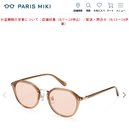
店舗検索
検索
お気に入り
カート
メニュー
お盆期間の営業について：店舗試着（8/7〜16停止）／配送・問合せ（8/13〜16休
業）