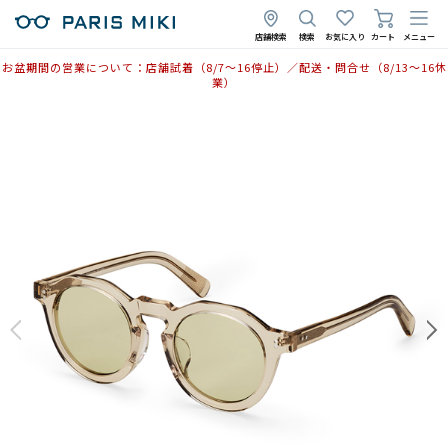
店舗検索
検索
お気に入り
カート
メニュー
お盆期間の営業について：店舗試着（8/7〜16停止）／配送・問合せ（8/13〜16休
業）