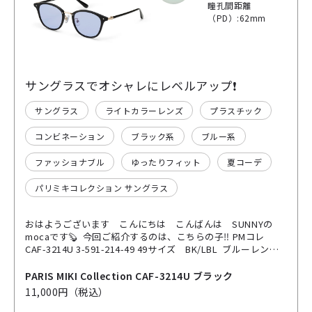
瞳孔間距離
（PD）:62mm
サングラスでオシャレにレベルアップ❗️
サングラス
ライトカラーレンズ
プラスチック
コンビネーション
ブラック系
ブルー系
ファッショナブル
ゆったりフィット
夏コーデ
パリミキコレクション サングラス
おはようございます こんにちは こんばんは SUNNYの
mocaです🦫 今回ご紹介するのは、こちらの子‼︎ PMコレ
CAF-3214U 3-591-214-49 49サイズ BK/LBL ブルーレンズ
に黒縁フレームにポイントゴールドで‼️ オシャレに！カッコ
よく！！着けさせてくれる！！！コンビネーションサングラ
PARIS MIKI Collection CAF-3214U ブラック
ス！！！！ 内側には丁番側から！フレーム上側に！さらにブ
11,000円（税込）
リッチ部分にかけてゴールドが！！ 前だけでなく！横から見
てもカッコイイデザインになてます ぜひ店頭にてご試着して