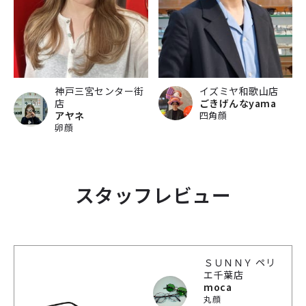
神戸三宮センター街
イズミヤ和歌山店
店
ごきげんなyama
アヤネ
四角顔
卵顔
スタッフレビュー
ＳＵＮＮＹ ペリ
エ千葉店
moca
丸顔