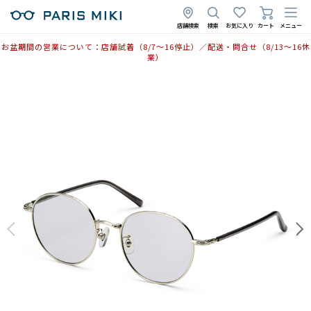
店舗検索
検索
お気に入り
カート
メニュー
お盆期間の営業について：店舗試着（8/7〜16停止）／配送・問合せ（8/13〜16休
業）