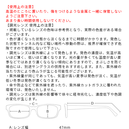
【使用上の注意】
高温のところに置いたり、傷をつけるような金属と一緒に保管しない
ようご注意下さい。
あまり長い時間使用しないでください。
【調光レンズ 使用上の注意】
・掲載しているレンズの色味は参考例となり、実際の色差がある場合
がございます。
・色が濃くなった状態から淡くなるまでに時間がかかります。発色し
た状態でトンネル内など暗い場所へ移動の際は、視界が確保できず危
険ですので使用しないで下さい。
・調光レンズは紫外線によって発色します。発色の濃度は、気温が高
いほど薄く、低いほど濃くなります。光の量が多くても温度が高い夏
季などではあまり濃くならない傾向にありますので、まぶしさを防ぐ
場合には、別途サングラスの併用をおすすめします。また、紫外線の
当たり方により色ムラが生じる可能性がございます。
・紫外線量が同じであっても、気温が高い夏季は発色が淡く、気温が
低い冬季は発色が濃くなります。
・傘や防止などで紫外線を遮ったり、紫外線カットガラスに覆われた
環境では、発色いたしません。
・調光レンズは紫外線の影響等で徐々に経年劣化し、濃度低下や色調
の変化が生じます。
Ａ:レンズ幅
47mm