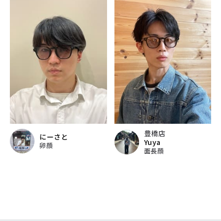
豊橋店
にーさと
Yuya
卵顔
面長顔