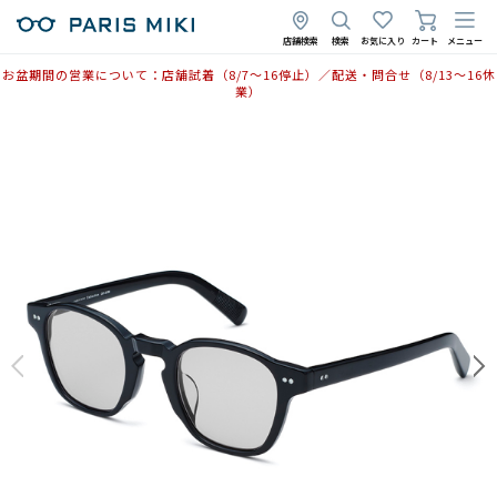
店舗検索
検索
お気に入り
カート
メニュー
お盆期間の営業について：店舗試着（8/7〜16停止）／配送・問合せ（8/13〜16休
業）