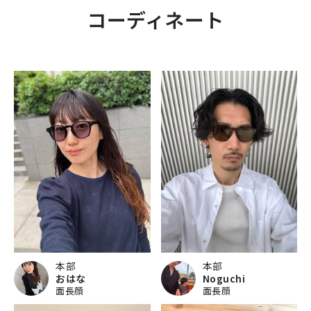
コーディネート
本部
本部
おはな
Noguchi
面長顔
面長顔