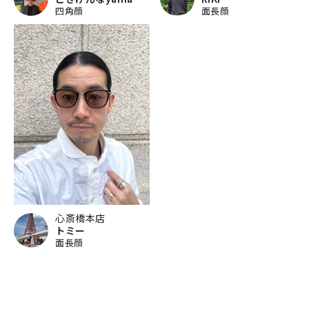
四角顔
面長顔
心斎橋本店
トミー
面長顔