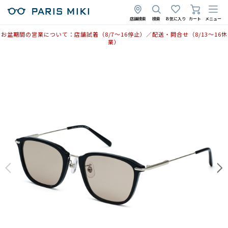
店舗検索
検索
お気に入り
カート
メニュー
お盆期間の営業について：店舗試着（8/7〜16停止）／配送・問合せ（8/13〜16休
業）