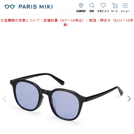
店舗検索
検索
お気に入り
カート
メニュー
お盆期間の営業について：店舗試着（8/7〜16停止）／配送・問合せ（8/13〜16休
業）