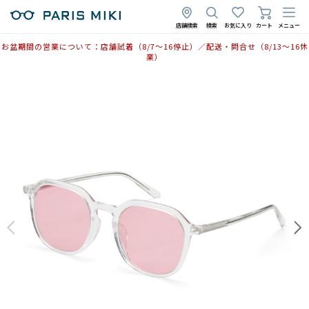
店舗検索
検索
お気に入り
カート
メニュー
お盆期間の営業について：店舗試着（8/7〜16停止）／配送・問合せ（8/13〜16休
業）