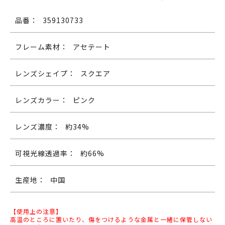
品番：
359130733
フレーム素材：
アセテート
レンズシェイプ：
スクエア
レンズカラー：
ピンク
レンズ濃度：
約34%
可視光線透過率：
約66%
生産地：
中国
【使用上の注意】
高温のところに置いたり、傷をつけるような金属と一緒に保管しない