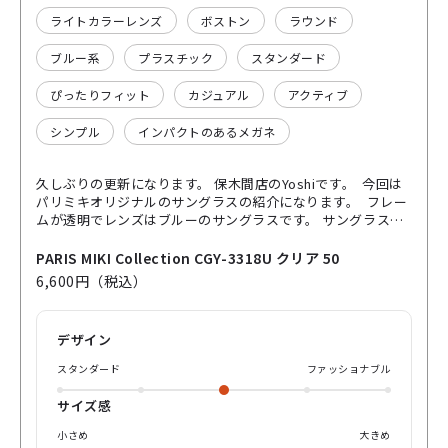
ライトカラーレンズ
ボストン
ラウンド
ブルー系
プラスチック
スタンダード
ぴったりフィット
カジュアル
アクティブ
シンプル
インパクトのあるメガネ
久しぶりの更新になります。 保木間店のYoshiです。 今回は
パリミキオリジナルのサングラスの紹介になります。 フレー
ムが透明でレンズはブルーのサングラスです。 サングラスで
もカラーが濃くないレンズカラーで プラスチックのフレーム
になります。 鼻パッドがついているので調整可能 休日の買い
PARIS MIKI Collection CGY-3318U クリア 50
物などにかけてみてください
6,600円（税込）
デザイン
スタンダード
ファッショナブル
サイズ感
小さめ
大きめ