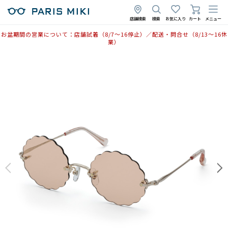
店舗検索
検索
お気に入り
カート
メニュー
お盆期間の営業について：店舗試着（8/7〜16停止）／配送・問合せ（8/13〜16休
業）