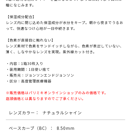
瞳になじみます。
【保湿成分配合】
レンズ内に閉じ込めた保湿成分が水分をキープ。朝から夜までうるお
って、快適なつけ心地が一日中続きます。
【色素が直接目に触れない】
レンズ素材で色素をサンドイッチしながら、色素が表出していない、
薄く、しなやかなレンズを実現。紫外線カット付き。
・内容：1箱30枚入り
・装用期間：1日使い捨て
・販売元：ジョンソンエンドジョンソン
・区分：高度管理医療機器
※販売価格はパリミキオンラインショップのみの価格です。
店頭価格とは異なりますのでご了承ください。
レンズカラー：
ナチュラルシャイン
ベースカーブ（BC）：
8.50mm