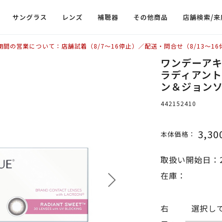
サングラス
レンズ
補聴器
その他商品
店舗検索/来
期間の営業について：店舗試着（8/7〜16停止）／配送・問合せ（8/13〜16
ワンデーアキ
ラディアント
ン＆ジョン
442152410
3,30
本体価格：
取扱い開始日：2
在庫：
右
選択し