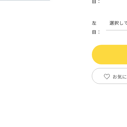
目：
左
選択し
目：
お気に